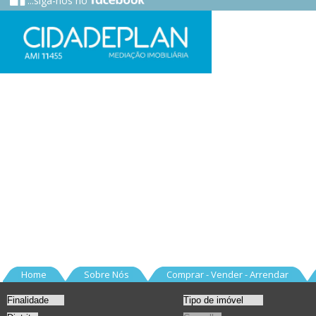
...siga-nos no
Home
Sobre Nós
Comprar - Vender - Arrendar